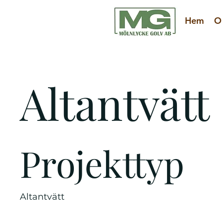
Hem
O
Altantvätt
Projekttyp
Altantvätt