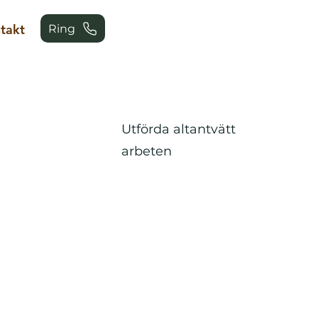
takt
Ring
Utförda altantvätt
arbeten