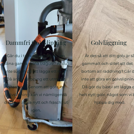
Dammfri Golvslipning
Golvläggning
Går du i tankarna att slipa om
Är det så att ditt golv är s
dina gamla slitna trägolv? Är du
gammalt och slitet att det 
inte sugen på att lägga ett nytt?
bortom all räddning? Går 
Då är golvslipning ett utmärkt
inte att göra en golvslipni
alternativ. Genom att göra en
Då gör du bäst i att lägga e
golvslipning kan vi nämligen få
helt nytt golv, något som vi
ditt golv att se nytt och fräscht ut
hjälpa dig med.
igen.